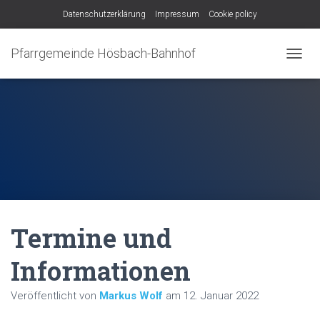
Datenschutzerklärung
Impressum
Cookie policy
Pfarrgemeinde Hösbach-Bahnhof
N
A
V
I
G
A
T
I
O
N
U
M
Termine und
S
C
H
Informationen
A
L
Veröffentlicht von
Markus Wolf
am
12. Januar 2022
T
E