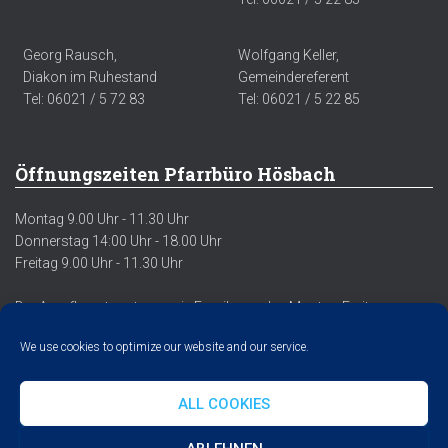
Georg Rausch,
Wolfgang Keller,
Diakon im Ruhestand
Gemeindereferent
Tel: 06021 / 5 72 83
Tel: 06021 / 5 22 85
Öffnungszeiten Pfarrbüro Hösbach
Montag 9.00 Uhr - 11.30 Uhr
Donnerstag 14:00 Uhr - 18.00 Uhr
Freitag 9.00 Uhr - 11.30 Uhr
Der Anrufbeantworter sowie Emails werden Montag-Freitag
regelmäßig abgehört/abgerufen.
We use cookies to optimize our website and our service.
ALL COOKIES
DATENSCHUTZERKLÄRUNG
IMPRESSUM
COOKIE POLICY