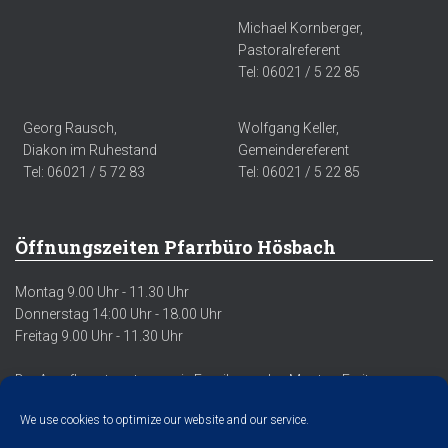
Michael Kornberger,
Pastoralreferent
Tel: 06021 / 5 22 85
Georg Rausch,
Wolfgang Keller,
Diakon im Ruhestand
Gemeindereferent
Tel: 06021 / 5 72 83
Tel: 06021 / 5 22 85
Öffnungszeiten Pfarrbüro Hösbach
Montag 9.00 Uhr - 11.30 Uhr
Donnerstag 14:00 Uhr - 18.00 Uhr
Freitag 9.00 Uhr - 11.30 Uhr
Der Anrufbeantworter sowie Emails werden Montag-Freitag
regelmäßig abgehört/abgerufen.
We use cookies to optimize our website and our service.