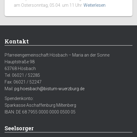
am Ostersonntag, 05.04. um 11 Uhr
Weiterlesen
Kontakt
Pfarreiengemeinschaft Hösbach – Maria an der Sonne
Hauptstraße 98
63768 Hösbach
Tel. 06021 / 52285
Fax: 06021 / 52247
Mail:
pg.hoesbach@bistum-wuerzburg.de
Spendenkonto:
Sparkasse Aschaffenburg Miltenberg
IBAN: DE 68 7955 0000 0000 0500 05
Seelsorger