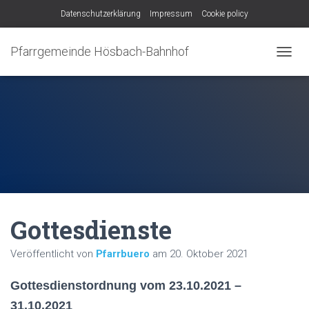
Datenschutzerklärung
Impressum
Cookie policy
Pfarrgemeinde Hösbach-Bahnhof
N
A
V
I
G
A
T
I
O
N
U
M
Gottesdienste
S
C
H
Veröffentlicht von
Pfarrbuero
am
20. Oktober 2021
A
L
Gottesdienstordnung vom 23.10.2021 –
T
E
31.10.2021