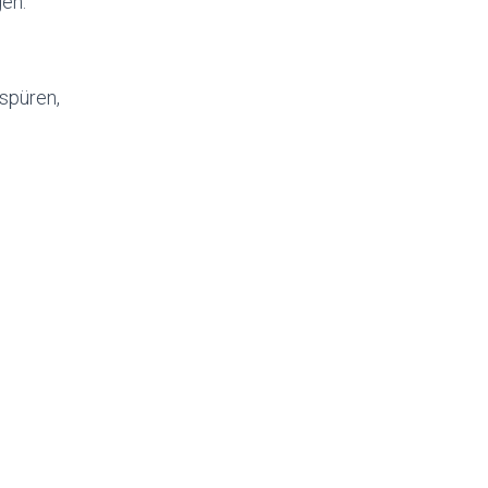
gen:
spüren,