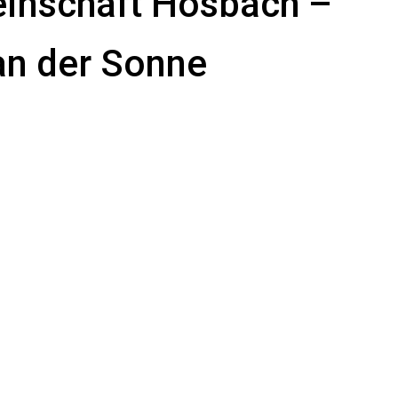
einschaft Hösbach
–
an der Sonne