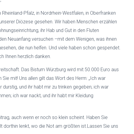
in Rheinland-Pfalz, in Nordrhein-Westfalen, in Oberfranken
 unserer Diözese gesehen. Wir haben Menschen erzählen
hnungseinrichtung, ihr Hab und Gut in den Fluten
n den Neuanfang versuchen –mit dem Wenigen, was ihnen
gesehen, die nun helfen. Und viele habe
n
schon gespendet.
h Ihnen herzlich danken.
sbereitschaft. Das Bistum Würzburg wird mit 50.000 Euro aus
Sie mit! Uns allen gilt das Wort des Herrn: „Ich war
 durstig, und ihr habt mir zu trinken gegeben; ich war
en; ich war nackt, und ihr habt mir Kleidung
itrag, auch wenn er noch so klein scheint. Haben Sie
lt dorthin lenkt, wo die Not am größten ist.Lassen Sie uns