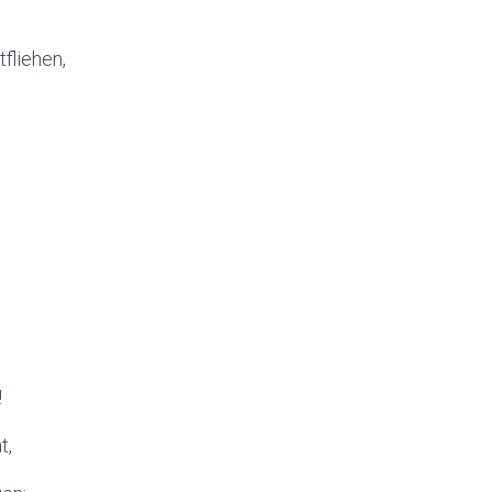
fliehen,
!
t,