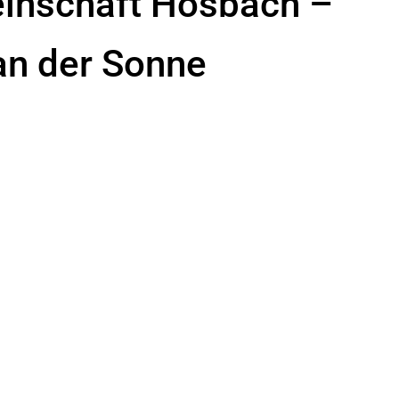
einschaft Hösbach
–
an der Sonne