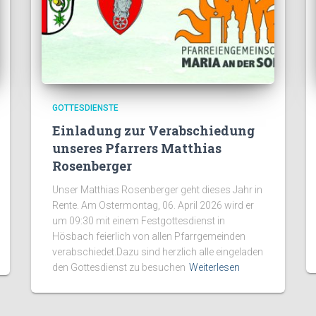
GOTTESDIENSTE
Einladung zur Verabschiedung
unseres Pfarrers Matthias
Rosenberger
Unser Matthias Rosenberger geht dieses Jahr in
Rente. Am Ostermontag, 06. April 2026 wird er
um 09:30 mit einem Festgottesdienst in
Hösbach feierlich von allen Pfarrgemeinden
verabschiedet.Dazu sind herzlich alle eingeladen
den Gottesdienst zu besuchen
Weiterlesen