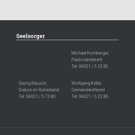
Seelsorger
Michael Kornberger,
Pastoralreferent
Tel: 06021 / 5 22 85
Georg Rausch,
Wolfgang Keller,
Diakon im Ruhestand
Gemeindereferent
Tel: 06021 / 5 72 83
Tel: 06021 / 5 22 85