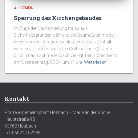
ALLGEMEIN
Sperrung des Kirchengebäudes
Im Zuge der Dachsanierung muss aus
Sicherheitsgründen während der Baumaßnahme der
Innenraum der Kirche geschlossen bleiben.Deshalb
werden alle bisher geplanten Gottesdienste (bis zum
06.04.) nach Schmerlenbach verlegt. Der Gottesdienst
am Ostersonntag, 05.04. um 11 Uhr
Weiterlesen
Kontakt
Pfarreiengemeinschaft Hösbach – Maria an der Sonne
Hauptstraße 98
63768 Hösbach
Tel. 06021 / 52285