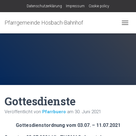
Datenschutzerklärung
Impressum
Cookie policy
Pfarrgemeinde Hösbach-Bahnhof
N
A
V
I
G
A
T
I
O
N
U
M
Gottesdienste
S
C
H
Veröffentlicht von
Pfarrbuero
am
30. Juni 2021
A
L
Gottesdienstordnung vom 03.07. – 11.07.2021
T
E