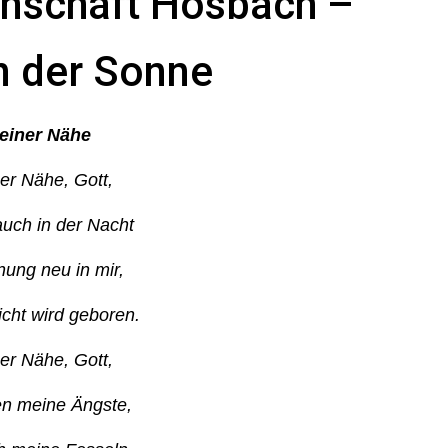
inschaft Hösbach
–
n der Sonne
deiner Nähe
ner Nähe, Gott,
uch in der Nacht
nung neu in mir,
icht wird geboren.
ner Nähe, Gott,
n meine Ängste,