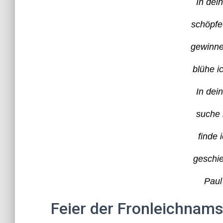
In dei
schöpfe
gewinne
blühe i
In dei
suche i
finde 
geschi
Paul
Feier der Fronleichnam