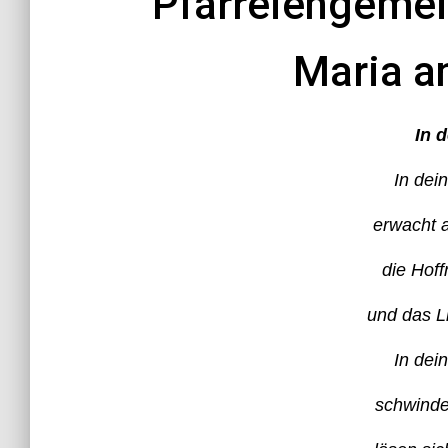
P
farreiengeme
Maria a
In 
In dei
erwacht a
die Hoff
und das L
In dei
schwinde