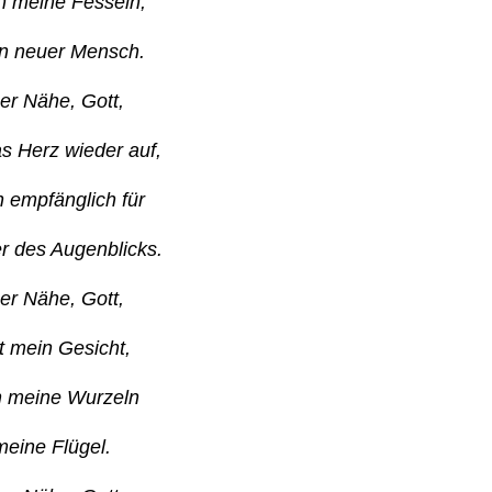
ch meine Fesseln,
ein neuer Mensch.
ner Nähe, Gott,
as Herz wieder auf,
h empfänglich für
 des Augenblicks.
ner Nähe, Gott,
lt mein Gesicht,
 meine Wurzeln
eine Flügel.