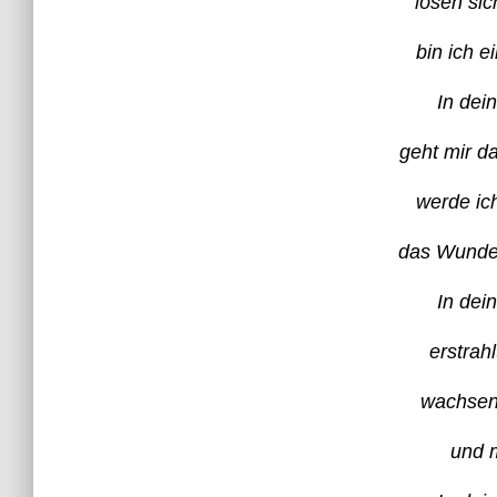
lösen si
bin ich 
In dei
geht mir d
werde ic
das Wunder
In dei
erstrah
wachsen
und m