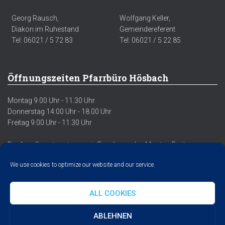
Georg Rausch,
Wolfgang Keller,
Diakon im Ruhestand
Gemeindereferent
Tel: 06021 / 5 72 83
Tel: 06021 / 5 22 85
Öffnungszeiten Pfarrbüro Hösbach
Montag 9.00 Uhr - 11.30 Uhr
Donnerstag 14:00 Uhr - 18.00 Uhr
Freitag 9.00 Uhr - 11.30 Uhr
Der Anrufbeantworter sowie Emails werden Montag-Freitag
regelmäßig abgehört/abgerufen.
We use cookies to optimize our website and our service.
ALL COOKIES
DATENSCHUTZERKLÄRUNG
IMPRESSUM
COOKIE POLICY
ABLEHNEN