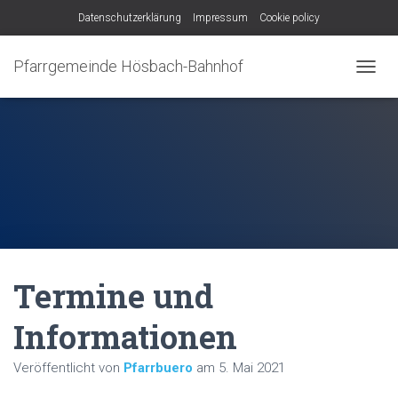
Datenschutzerklärung
Impressum
Cookie policy
Pfarrgemeinde Hösbach-Bahnhof
N
A
V
I
G
A
T
I
O
N
U
M
Termine und
S
C
H
Informationen
A
L
Veröffentlicht von
Pfarrbuero
am
5. Mai 2021
T
E