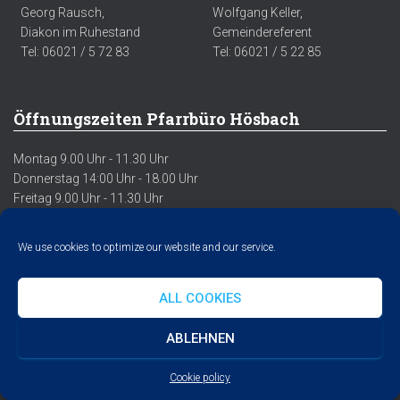
Georg Rausch,
Wolfgang Keller,
Diakon im Ruhestand
Gemeindereferent
Tel: 06021 / 5 72 83
Tel: 06021 / 5 22 85
Öffnungszeiten Pfarrbüro Hösbach
Montag 9.00 Uhr - 11.30 Uhr
Donnerstag 14:00 Uhr - 18.00 Uhr
Freitag 9.00 Uhr - 11.30 Uhr
Der Anrufbeantworter sowie Emails werden Montag-Freitag
We use cookies to optimize our website and our service.
regelmäßig abgehört/abgerufen.
ALL COOKIES
ABLEHNEN
DATENSCHUTZERKLÄRUNG
IMPRESSUM
COOKIE POLICY
Cookie policy
Hestia | Entwickelt von
ThemeIsle