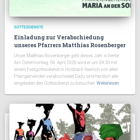
GOTTESDIENSTE
Einladung zur Verabschiedung
unseres Pfarrers Matthias Rosenberger
Unser Matthias Rosenberger geht dieses Jahr in Rente.
Am Ostermontag, 06. April 2026 wird er um 09:30 mit
einem Festgottesdienst in Hösbach feierlich von allen
Pfarrgemeinden verabschiedet.Dazu sind herzlich alle
eingeladen den Gottesdienst zu besuchen
Weiterlesen