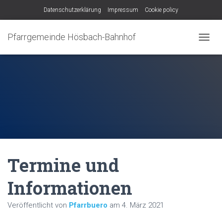
Datenschutzerklärung
Impressum
Cookie policy
Pfarrgemeinde Hösbach-Bahnhof
N
A
V
I
G
A
T
I
O
N
U
M
Termine und
S
C
H
Informationen
A
L
Veröffentlicht von
Pfarrbuero
am
4. März 2021
T
E