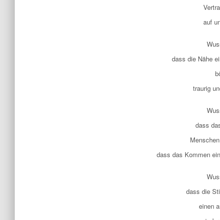
Vertr
auf u
Wuss
dass die Nähe e
b
traurig u
Wuss
dass da
Menschen 
dass das Kommen eine
Wuss
dass die S
einen 