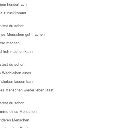
auen hundertfach
ns zurückkommt
test du schon
ines Menschen gut machen
öse machen
nd froh machen kann
test du schon
s Wegbleiben eines
sterben lassen kann
s Menschen wieder leben lässt
test du schon
timme eines Menschen
anderen Menschen