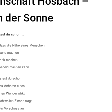
inschaft Hösbach
–
n der Sonne
est du schon…
das
s
die Nähe eines Menschen
sund machen
rank machen
ebendig machen kann
test du schon
as Anhören eines
en Wunder wirkt
hlwollen Zinsen trägt
ein Vorschuss an