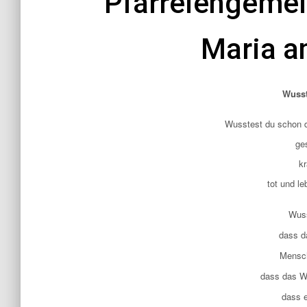
P
farreiengeme
Maria a
Wusst
Wusstest du schon 
ge
k
tot und l
Wuss
dass d
Mensch
dass das Wo
dass 