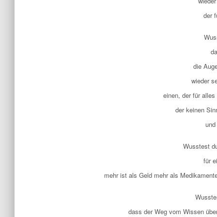
wieder
der f
Wuss
da
die Aug
wieder s
einen, der für alle
der keinen Sin
und
Wusstest d
für 
mehr ist als Geld mehr als Medikamente
Wusste
dass der Weg vom Wissen über