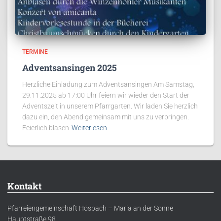
TERMINE
Adventsansingen 2025
Herzliche Einladung zum Adventsansingen Am Samstag,
29.11.2025 ab 17:00 Uhr feiern wir wieder den Start der
Adventszeit in unserem Pfarrgarten. Wir laden Sie herzlich
dazu ein, den Abend gemeinsam mit uns zu verbringen.
Feierlich blasen
Weiterlesen
Kontakt
Pfarreiengemeinschaft Hösbach – Maria an der Sonne
Hauptstraße 98