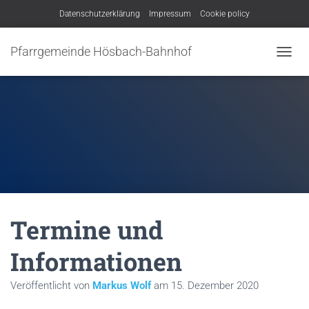
Datenschutzerklärung
Impressum
Cookie policy
Pfarrgemeinde Hösbach-Bahnhof
N
A
V
I
G
A
T
I
O
N
U
M
Termine und
S
C
H
Informationen
A
L
Veröffentlicht von
Markus Wolf
am
15. Dezember 2020
T
E