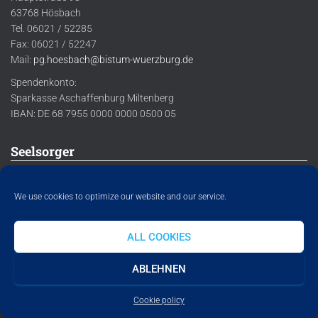
63768 Hösbach
Tel. 06021 / 52285
Fax: 06021 / 52247
Mail:
pg.hoesbach@bistum-wuerzburg.de
Spendenkonto:
Sparkasse Aschaffenburg Miltenberg
IBAN: DE 68 7955 0000 0000 0500 05
Seelsorger
Michael Kornberger,
We use cookies to optimize our website and our service.
Pastoralreferent
Tel: 06021 / 5 22 85
ALL COOKIES
Georg Rausch,
Wolfgang Keller,
ABLEHNEN
Diakon im Ruhestand
Gemeindereferent
Tel: 06021 / 5 72 83
Tel: 06021 / 5 22 85
Cookie policy