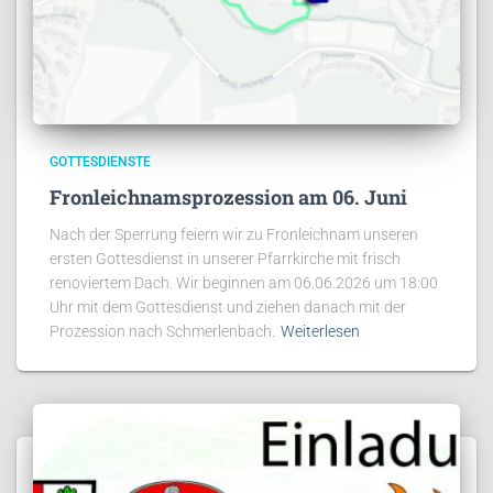
GOTTESDIENSTE
Fronleichnamsprozession am 06. Juni
Nach der Sperrung feiern wir zu Fronleichnam unseren
ersten Gottesdienst in unserer Pfarrkirche mit frisch
renoviertem Dach. Wir beginnen am 06.06.2026 um 18:00
Uhr mit dem Gottesdienst und ziehen danach mit der
Prozession nach Schmerlenbach.
Weiterlesen