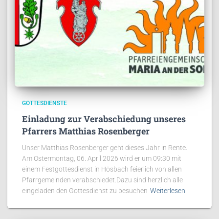
GOTTESDIENSTE
Einladung zur Verabschiedung unseres
Pfarrers Matthias Rosenberger
Unser Matthias Rosenberger geht dieses Jahr in Rente.
Am Ostermontag, 06. April 2026 wird er um 09:30 mit
einem Festgottesdienst in Hösbach feierlich von allen
Pfarrgemeinden verabschiedet.Dazu sind herzlich alle
eingeladen den Gottesdienst zu besuchen
Weiterlesen