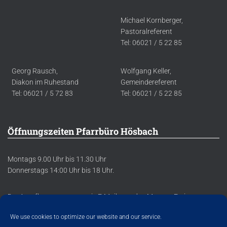
Michael Kornberger,
Pastoralreferent
Tel: 06021 / 5 22 85
Georg Rausch,
Wolfgang Keller,
Diakon im Ruhestand
Gemeindereferent
Tel: 06021 / 5 72 83
Tel: 06021 / 5 22 85
Öffnungszeiten Pfarrbüro Hösbach
Montags 9.00 Uhr bis 11.30 Uhr
Donnerstags 14:00 Uhr bis 18 Uhr.
Der Anrufbeantworter sowie E-Mails werden Montag-Freitag
regelmäßig abgehört/abgerufen.
We use cookies to optimize our website and our service.