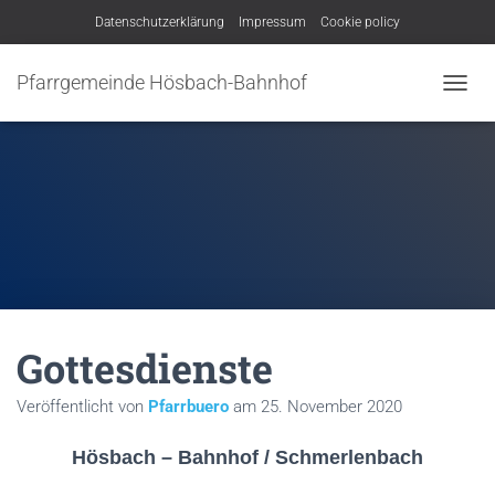
Datenschutzerklärung
Impressum
Cookie policy
Pfarrgemeinde Hösbach-Bahnhof
N
A
V
I
G
A
T
I
O
N
U
M
Gottesdienste
S
C
H
Veröffentlicht von
Pfarrbuero
am
25. November 2020
A
L
Hösbach – Bahnhof / Schmerlenbach
T
E