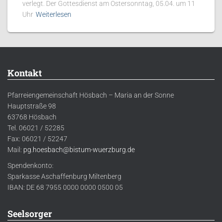
verlegt. Der Gottesdienst am Ostersonntag, 05.04. um 11
Uhr
Weiterlesen
Kontakt
Pfarreiengemeinschaft Hösbach – Maria an der Sonne
Hauptstraße 98
63768 Hösbach
Tel. 06021 / 52285
Fax: 06021 / 52247
Mail:
pg.hoesbach@bistum-wuerzburg.de
Spendenkonto:
Sparkasse Aschaffenburg Miltenberg
IBAN: DE 68 7955 0000 0000 0500 05
Seelsorger