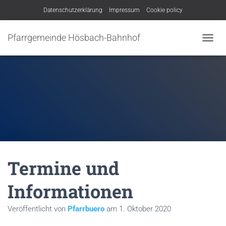
Datenschutzerklärung
Impressum
Cookie policy
Pfarrgemeinde Hösbach-Bahnhof
N
A
V
I
G
A
T
I
O
N
U
M
Termine und
S
C
H
Informationen
A
L
Veröffentlicht von
Pfarrbuero
am
1. Oktober 2020
T
E