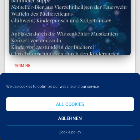
TERMINE
Adventsansingen 2025
Herzliche Einladung zum Adventsansingen Am Samstag,
We use cookies to optimize our website and our service.
29.11.2025 ab 17:00 Uhr feiern wir wieder den Start der
Adventszeit in unserem Pfarrgarten. Wir laden Sie herzlich
ALL COOKIES
dazu ein, den Abend gemeinsam mit uns zu verbringen.
Feierlich blasen
Weiterlesen
ABLEHNEN
Cookie policy