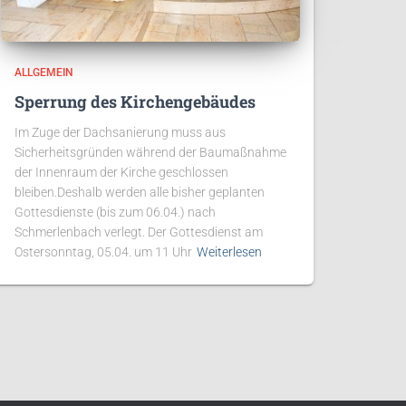
ALLGEMEIN
Sperrung des Kirchengebäudes
Im Zuge der Dachsanierung muss aus
Sicherheitsgründen während der Baumaßnahme
der Innenraum der Kirche geschlossen
bleiben.Deshalb werden alle bisher geplanten
Gottesdienste (bis zum 06.04.) nach
Schmerlenbach verlegt. Der Gottesdienst am
Ostersonntag, 05.04. um 11 Uhr
Weiterlesen