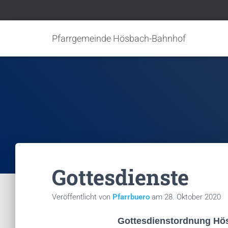
Pfarrgemeinde Hösbach-Bahnhof
Gottesdienste
Veröffentlicht von
Pfarrbuero
am
28. Oktober 2020
Gottesdienstordnung Hö