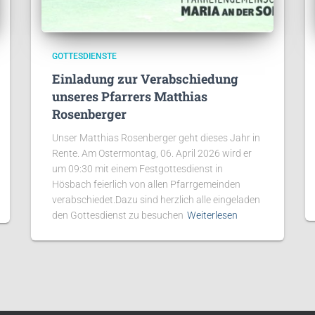
GOTTESDIENSTE
Einladung zur Verabschiedung
unseres Pfarrers Matthias
Rosenberger
Unser Matthias Rosenberger geht dieses Jahr in
Rente. Am Ostermontag, 06. April 2026 wird er
um 09:30 mit einem Festgottesdienst in
Hösbach feierlich von allen Pfarrgemeinden
verabschiedet.Dazu sind herzlich alle eingeladen
den Gottesdienst zu besuchen
Weiterlesen