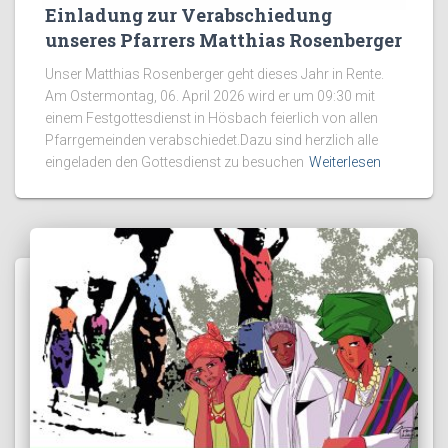
Einladung zur Verabschiedung
unseres Pfarrers Matthias Rosenberger
Unser Matthias Rosenberger geht dieses Jahr in Rente.
Am Ostermontag, 06. April 2026 wird er um 09:30 mit
einem Festgottesdienst in Hösbach feierlich von allen
Pfarrgemeinden verabschiedet.Dazu sind herzlich alle
eingeladen den Gottesdienst zu besuchen
Weiterlesen