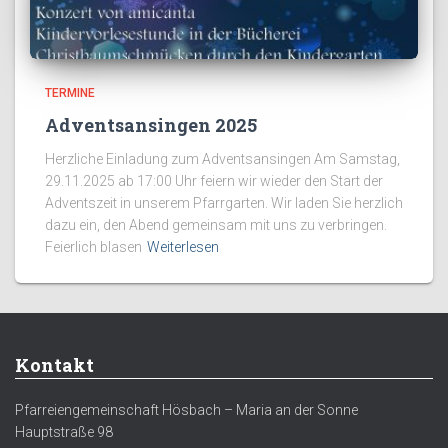
TERMINE
Adventsansingen 2025
Herzliche Einladung zum Adventsansingen Am Samstag,
29.11.2025 ab 17:00 Uhr feiern wir wieder den Start der
Adventszeit in unserem Pfarrgarten. Wir laden Sie herzlich
dazu ein, den Abend gemeinsam mit uns zu verbringen.
Feierlich blasen
Weiterlesen
Kontakt
Pfarreiengemeinschaft Hösbach – Maria an der Sonne
Hauptstraße 98