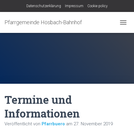
Datenschutzerklärung
Impressum
Cookie policy
Pfarrgemeinde Hösbach-Bahnhof
N
A
V
I
G
A
T
I
O
N
U
M
Termine und
S
C
H
Informationen
A
L
Veröffentlicht von
Pfarrbuero
am
27. November 2019
T
E