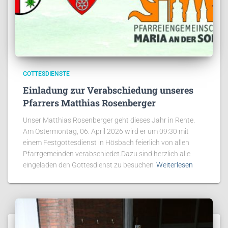
GOTTESDIENSTE
Einladung zur Verabschiedung unseres
Pfarrers Matthias Rosenberger
Unser Matthias Rosenberger geht dieses Jahr in Rente.
Am Ostermontag, 06. April 2026 wird er um 09:30 mit
einem Festgottesdienst in Hösbach feierlich von allen
Pfarrgemeinden verabschiedet.Dazu sind herzlich alle
eingeladen den Gottesdienst zu besuchen
Weiterlesen