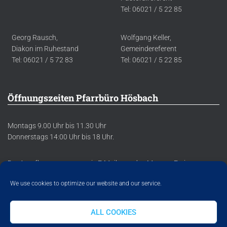
Tel: 06021 / 5 22 85
Georg Rausch,
Wolfgang Keller,
Diakon im Ruhestand
Gemeindereferent
Tel: 06021 / 5 72 83
Tel: 06021 / 5 22 85
Öffnungszeiten Pfarrbüro Hösbach
Montags 9.00 Uhr bis 11.30 Uhr
Donnerstags 14:00 Uhr bis 18 Uhr.
Der Anrufbeantworter sowie E-Mails werden Montag-Freitag
regelmäßig abgehört/abgerufen.
We use cookies to optimize our website and our service.
ALL COOKIES
DATENSCHUTZERKLÄRUNG
IMPRESSUM
COOKIE POLICY