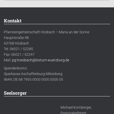
Kontakt
Pfarreiengemeinschaft Hösbach – Maria an der Sonne
Hauptstraße 98
63768 Hösbach
Tel. 06021 / 52285
Fax: 06021 / 52247
Mail:
pg.hoesbach@bistum-wuerzburg.de
Spendenkonto:
Sparkasse Aschaffenburg Miltenberg
IBAN: DE 68 7955 0000 0000 0500 05
Seelsorger
Michael Kornberger,
Pastoralreferent