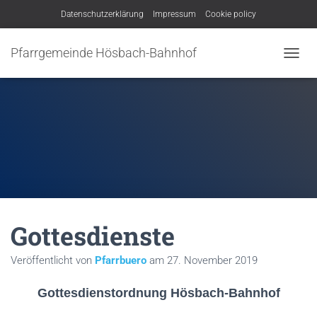
Datenschutzerklärung
Impressum
Cookie policy
Pfarrgemeinde Hösbach-Bahnhof
N
A
V
I
G
A
T
I
O
N
U
M
Gottesdienste
S
C
H
Veröffentlicht von
Pfarrbuero
am
27. November 2019
A
L
Gottesdienstordnung Hösbach-Bahnhof
T
E