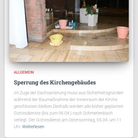
ALLGEMEIN
Sperrung des Kirchengebäudes
Im Zuge der Dachsanierung muss aus Sicherheitsgründen
während der Baumaßnahme der Innenraum der Kirche
geschlossen bleiben.Deshalb werden alle bisher geplanten
Gottesdienste (bis zum 06.04.) nach Schmerlenbach
verlegt. Der Gottesdienst am Ostersonntag, 05.04. um 11
Uhr
Weiterlesen