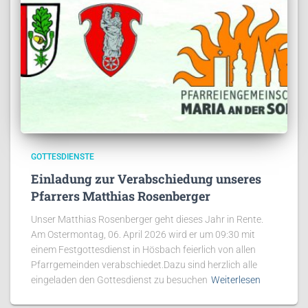
GOTTESDIENSTE
Einladung zur Verabschiedung unseres
Pfarrers Matthias Rosenberger
Unser Matthias Rosenberger geht dieses Jahr in Rente.
Am Ostermontag, 06. April 2026 wird er um 09:30 mit
einem Festgottesdienst in Hösbach feierlich von allen
Pfarrgemeinden verabschiedet.Dazu sind herzlich alle
eingeladen den Gottesdienst zu besuchen
Weiterlesen