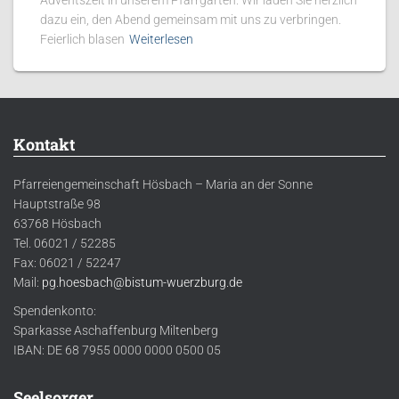
Adventszeit in unserem Pfarrgarten. Wir laden Sie herzlich
dazu ein, den Abend gemeinsam mit uns zu verbringen.
Feierlich blasen
Weiterlesen
Kontakt
Pfarreiengemeinschaft Hösbach – Maria an der Sonne
Hauptstraße 98
63768 Hösbach
Tel. 06021 / 52285
Fax: 06021 / 52247
Mail:
pg.hoesbach@bistum-wuerzburg.de
Spendenkonto:
Sparkasse Aschaffenburg Miltenberg
IBAN: DE 68 7955 0000 0000 0500 05
Seelsorger