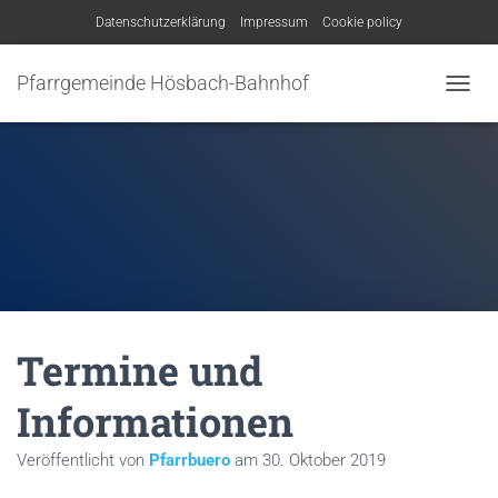
Datenschutzerklärung
Impressum
Cookie policy
Pfarrgemeinde Hösbach-Bahnhof
N
A
V
I
G
A
T
I
O
N
U
M
Termine und
S
C
H
Informationen
A
L
Veröffentlicht von
Pfarrbuero
am
30. Oktober 2019
T
E