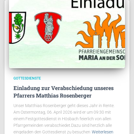
GOTTESDIENSTE
Einladung zur Verabschiedung unseres
Pfarrers Matthias Rosenberger
Unser Matthias Rosenberger geht dieses Jahr in Rente.
Am Ostermontag, 06. April 2026 wird er um 09:30 mit
einem Festgottesdienst in Hösbach feierlich von allen
Pfarrgemeinden verabschiedet.Dazu sind herzlich alle
eingeladen den Gottesdienst zu besuchen
Weiterlesen