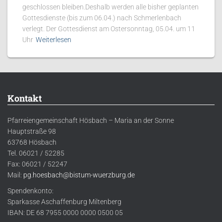
geschlossen bleiben.Deshalb werden alle bisher geplanten
Gottesdienste (bis zum 06.04.) nach Schmerlenbach
verlegt. Der Gottesdienst am Ostersonntag, 05.04. um 11
Uhr
Weiterlesen
Kontakt
Pfarreiengemeinschaft Hösbach – Maria an der Sonne
Hauptstraße 98
63768 Hösbach
Tel. 06021 / 52285
Fax: 06021 / 52247
Mail:
pg.hoesbach@bistum-wuerzburg.de
Spendenkonto:
Sparkasse Aschaffenburg Miltenberg
IBAN: DE 68 7955 0000 0000 0500 05