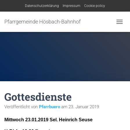
Datenschutzerklärung
Impressum
Cookie policy
Pfarrgemeinde Hösbach-Bahnhof
N
A
V
I
G
A
T
I
O
N
U
M
Gottesdienste
S
C
H
Veröffentlicht von
Pfarrbuero
am
23. Januar 2019
A
L
Mittwoch 23.01.2019 Sel. Heinrich Seuse
T
E