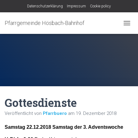
Datenschutzerklärung
Impressum
Cookie policy
Pfarrgemeinde Hösbach-Bahnhof
N
A
V
I
G
A
T
I
O
N
U
M
Gottesdienste
S
C
H
Veröffentlicht von
Pfarrbuero
am
19. Dezember 2018
A
L
Samstag 22.12.2018 Samstag der 3. Adventswoche
T
E