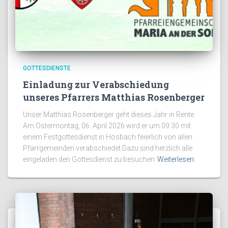
GOTTESDIENSTE
Einladung zur Verabschiedung
unseres Pfarrers Matthias Rosenberger
Unser Matthias Rosenberger geht dieses Jahr in Rente.
Am Ostermontag, 06. April 2026 wird er um 09:30 mit
einem Festgottesdienst in Hösbach feierlich von allen
Pfarrgemeinden verabschiedet.Dazu sind herzlich alle
eingeladen den Gottesdienst zu besuchen
Weiterlesen