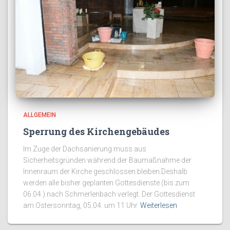
ALLGEMEIN
Sperrung des Kirchengebäudes
Im Zuge der Dachsanierung muss aus
Sicherheitsgründen während der Baumaßnahme der
Innenraum der Kirche geschlossen bleiben.Deshalb
werden alle bisher geplanten Gottesdienste (bis zum
06.04.) nach Schmerlenbach verlegt. Der Gottesdienst
am Ostersonntag, 05.04. um 11 Uhr
Weiterlesen