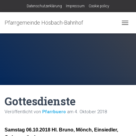
Datenschutzerklärung
Impressum
Cookie policy
Pfarrgemeinde Hösbach-Bahnhof
N
A
V
I
G
A
T
I
O
N
U
M
Gottesdienste
S
C
H
Veröffentlicht von
Pfarrbuero
am
4. Oktober 2018
A
L
T
Samstag 06.10.2018 Hl. Bruno, Mönch, Einsiedler,
E