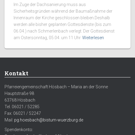
Im Zuge der Dachsanierung muss aus
Sicherheitsgründen während der Baumaßnahme der
Innenraum der Kirche geschlossen bleiben.Deshalb
werden alle bisher geplanten Gottesdienste (bis zum
06.04.) nach Schmerlenbach verlegt. Der Gottesdienst
am Ostersonntag, 05.04. um 11 Uhr
Weiterlesen
Kontakt
Pfarreiengemeinschaft Hösbach – Maria an der Sonne
Hauptstraße 98
63768 Hösbach
Tel. 06021 / 52285
Fax: 06021 / 52247
Mail:
pg.hoesbach@bistum-wuerzburg.de
Spendenkonto: