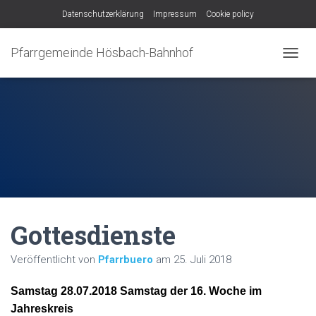
Datenschutzerklärung
Impressum
Cookie policy
Pfarrgemeinde Hösbach-Bahnhof
N
A
V
I
G
A
T
I
O
N
U
M
Gottesdienste
S
C
H
Veröffentlicht von
Pfarrbuero
am
25. Juli 2018
A
L
Samstag 28.07.2018 Samstag der 16. Woche im
T
E
Jahreskreis