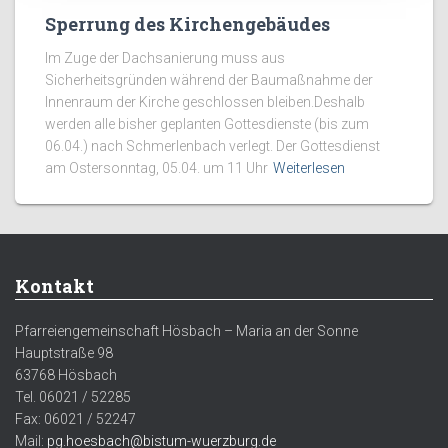
Sperrung des Kirchengebäudes
Im Zuge der Dachsanierung muss aus
Sicherheitsgründen während der Baumaßnahme der
Innenraum der Kirche geschlossen bleiben.Deshalb
werden alle bisher geplanten Gottesdienste (bis zum
06.04.) nach Schmerlenbach verlegt. Der Gottesdienst
am Ostersonntag, 05.04. um 11 Uhr
Weiterlesen
Kontakt
Pfarreiengemeinschaft Hösbach – Maria an der Sonne
Hauptstraße 98
63768 Hösbach
Tel. 06021 / 52285
Fax: 06021 / 52247
Mail:
pg.hoesbach@bistum-wuerzburg.de