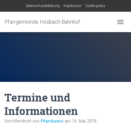
Datenschutzerklärung
Impressum
Cookie policy
Pfarrgemeinde Hösbach-Bahnhof
N
A
V
I
G
A
T
I
O
N
U
M
Termine und
S
C
H
Informationen
A
L
Veröffentlicht von
Pfarrbuero
am
16. Mai 2018
T
E