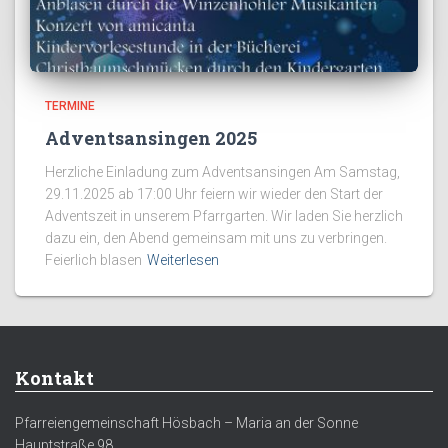
TERMINE
Adventsansingen 2025
Herzliche Einladung zum Adventsansingen Am Samstag,
29.11.2025 ab 17:00 Uhr feiern wir wieder den Start der
Adventszeit in unserem Pfarrgarten. Wir laden Sie herzlich
dazu ein, den Abend gemeinsam mit uns zu verbringen.
Feierlich blasen
Weiterlesen
Kontakt
Pfarreiengemeinschaft Hösbach – Maria an der Sonne
Hauptstraße 98