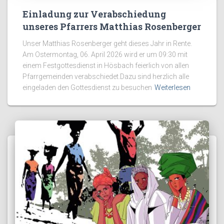
Einladung zur Verabschiedung
unseres Pfarrers Matthias Rosenberger
Unser Matthias Rosenberger geht dieses Jahr in Rente.
Am Ostermontag, 06. April 2026 wird er um 09:30 mit
einem Festgottesdienst in Hösbach feierlich von allen
Pfarrgemeinden verabschiedet.Dazu sind herzlich alle
eingeladen den Gottesdienst zu besuchen
Weiterlesen