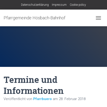
Datenschutzerklärung
Impressum
Cookie policy
Pfarrgemeinde Hösbach-Bahnhof
N
A
V
I
G
A
T
I
O
N
U
M
Termine und
S
C
H
Informationen
A
L
Veröffentlicht von
Pfarrbuero
am
28. Februar 2018
T
E