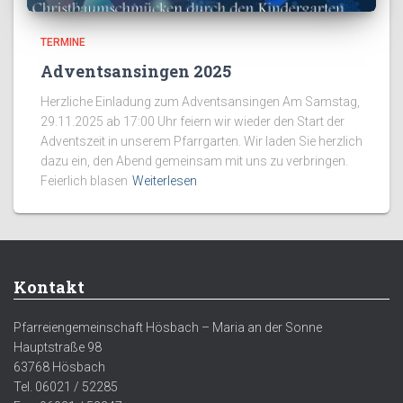
TERMINE
Adventsansingen 2025
Herzliche Einladung zum Adventsansingen Am Samstag,
29.11.2025 ab 17:00 Uhr feiern wir wieder den Start der
Adventszeit in unserem Pfarrgarten. Wir laden Sie herzlich
dazu ein, den Abend gemeinsam mit uns zu verbringen.
Feierlich blasen
Weiterlesen
Kontakt
Pfarreiengemeinschaft Hösbach – Maria an der Sonne
Hauptstraße 98
63768 Hösbach
Tel. 06021 / 52285