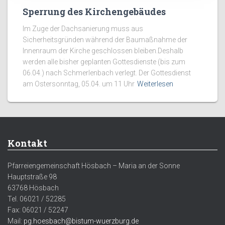
Sperrung des Kirchengebäudes
Im Zuge der Dachsanierung muss aus
Sicherheitsgründen während der Baumaßnahme der
Innenraum der Kirche geschlossen bleiben.Deshalb
werden alle bisher geplanten Gottesdienste (bis zum
06.04.) nach Schmerlenbach verlegt. Der Gottesdienst
am Ostersonntag, 05.04. um 11 Uhr
Weiterlesen
Kontakt
Pfarreiengemeinschaft Hösbach – Maria an der Sonne
Hauptstraße 98
63768 Hösbach
Tel. 06021 / 52285
Fax: 06021 / 52247
Mail:
pg.hoesbach@bistum-wuerzburg.de