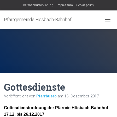
Datenschutzerklärung
Impressum
Cookie policy
Pfarrgemeinde Hösbach-Bahnhof
N
A
V
I
G
A
T
I
O
N
U
M
Gottesdienste
S
C
H
Veröffentlicht von
Pfarrbuero
am
13. Dezember 2017
A
L
Gottesdienstordnung der Pfarreie Hösbach-Bahnhof
T
E
17.12. bis 26.12.2017