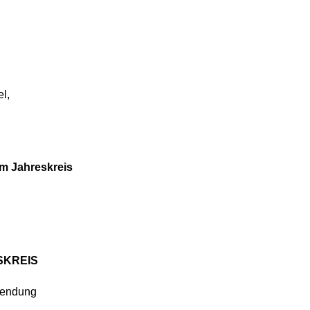
l,
im Jahreskreis
ESKREIS
pendung