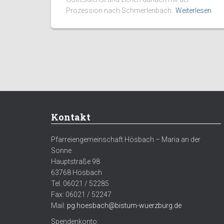
Prozession nach Schmerlenbach.
Weiterlesen
Kontakt
Pfarreiengemeinschaft Hösbach – Maria an der
Sonne
Hauptstraße 98
63768 Hösbach
Tel. 06021 / 52285
Fax: 06021 / 52247
Mail:
pg.hoesbach@bistum-wuerzburg.de
Spendenkonto: