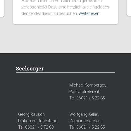
Hösbach feierlich von allen Pfarrgemeinden
verabschiedet.Dazu sind herzlich alle eingeladen
den Gottesdienst zu besuchen
Weiterlesen
Seelsorger
Michael Kornberger,
Pastoralreferent
Tel: 06021 / 5 22 85
Georg Rausch,
Wolfgang Keller,
Diakon im Ruhestand
Gemeindereferent
Tel: 06021 / 5 72 83
Tel: 06021 / 5 22 85