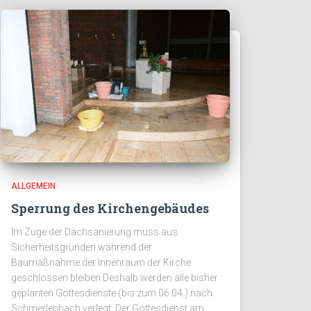
ALLGEMEIN
Sperrung des Kirchengebäudes
Im Zuge der Dachsanierung muss aus
Sicherheitsgründen während der
Baumaßnahme der Innenraum der Kirche
geschlossen bleiben.Deshalb werden alle bisher
geplanten Gottesdienste (bis zum 06.04.) nach
Schmerlenbach verlegt. Der Gottesdienst am