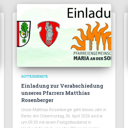
GOTTESDIENSTE
Einladung zur Verabschiedung
unseres Pfarrers Matthias
Rosenberger
Unser Matthias Rosenberger geht dieses Jahr in
Rente. Am Ostermontag, 06. April 2026 wird er
um 09:30 mit einem Festgottesdienst in