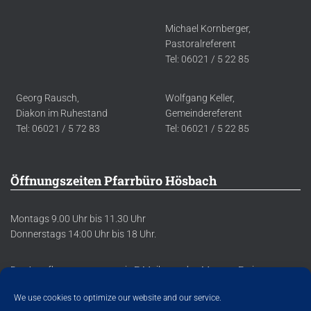
Michael Kornberger,
Pastoralreferent
Tel: 06021 / 5 22 85
Georg Rausch,
Wolfgang Keller,
Diakon im Ruhestand
Gemeindereferent
Tel: 06021 / 5 72 83
Tel: 06021 / 5 22 85
Öffnungszeiten Pfarrbüro Hösbach
Montags 9.00 Uhr bis 11.30 Uhr
Donnerstags 14:00 Uhr bis 18 Uhr.
Der Anrufbeantworter sowie E-Mails werden Montag-Freitag
regelmäßig abgehört/abgerufen.
We use cookies to optimize our website and our service.