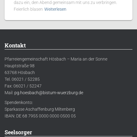
dazu ein, den Abend gemeinsam mit uns zu verbringen.
Feierlich blasen
Weiterlesen
Kontakt
Pfarreiengemeinschaft Hösbach – Maria an der Sonne
Hauptstraße 98
63768 Hösbach
Tel. 06021 / 52285
Fax: 06021 / 52247
Mail:
pg.hoesbach@bistum-wuerzburg.de
Spendenkonto:
Sparkasse Aschaffenburg Miltenberg
IBAN: DE 68 7955 0000 0000 0500 05
Seelsorger