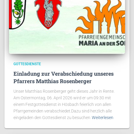
GOTTESDIENSTE
Einladung zur Verabschiedung unseres
Pfarrers Matthias Rosenberger
Unser Matthias Rosenberger geht dieses Jahr in Rente.
Am Ostermontag, 06. April 2026 wird er um 09:30 mit
einem Festgottesdienst in Hösbach feierlich von allen
Pfarrgemeinden verabschiedet.Dazu sind herzlich alle
eingeladen den Gottesdienst zu besuchen
Weiterlesen