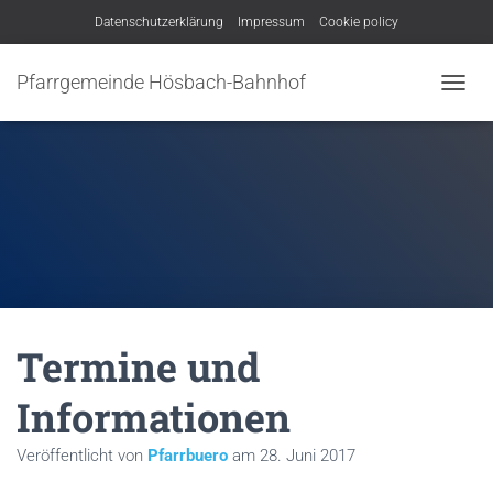
Datenschutzerklärung
Impressum
Cookie policy
Pfarrgemeinde Hösbach-Bahnhof
N
A
V
I
G
A
T
I
O
N
U
M
Termine und
S
C
H
Informationen
A
L
Veröffentlicht von
Pfarrbuero
am
28. Juni 2017
T
E