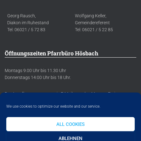
Georg Rausch,
Wolfgang Keller,
Diakon im Ruhestand
Gemeindereferent
Tel: 06021 / 5 72 83
Tel: 06021 / 5 22 85
Öffnungszeiten Pfarrbüro Hösbach
Montags 9.00 Uhr bis 11.30 Uhr
Donnerstags 14:00 Uhr bis 18 Uhr.
Der Anrufbeantworter sowie E-Mails werden Montag-Freitag
regelmäßig abgehört/abgerufen.
We use cookies to optimize our website and our service.
ALL COOKIES
DATENSCHUTZERKLÄRUNG
IMPRESSUM
COOKIE POLICY
ABLEHNEN