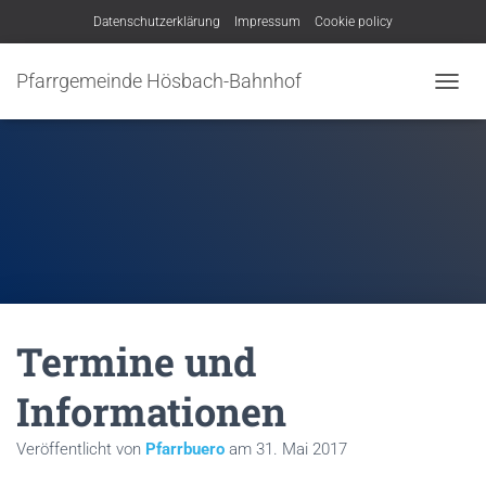
Datenschutzerklärung
Impressum
Cookie policy
Pfarrgemeinde Hösbach-Bahnhof
N
A
V
I
G
A
T
I
O
N
U
M
Termine und
S
C
H
Informationen
A
L
Veröffentlicht von
Pfarrbuero
am
31. Mai 2017
T
E