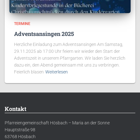
TERMINE
Adventsansingen 2025
Herzliche Einladung zum Adventsansingen Am Samstag,
29.11.2025 ab 17:00 Uhr feiern wir wieder den Start der
Adventszeit in unserem Pfarrgarten. Wir laden Sie herzlich
dazu ein, den Abend gemeinsam mit uns zu verbringen.
Feierlich blasen
Weiterlesen
Kontakt
Pfarreiengemeinschaft Hösbach – Maria an der Sonne
Hauptstraße 98
63768 Hösbach