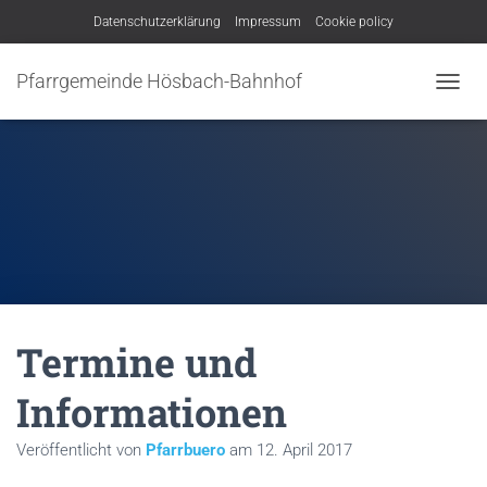
Datenschutzerklärung
Impressum
Cookie policy
Pfarrgemeinde Hösbach-Bahnhof
N
A
V
I
G
A
T
I
O
N
U
M
Termine und
S
C
H
Informationen
A
L
Veröffentlicht von
Pfarrbuero
am
12. April 2017
T
E