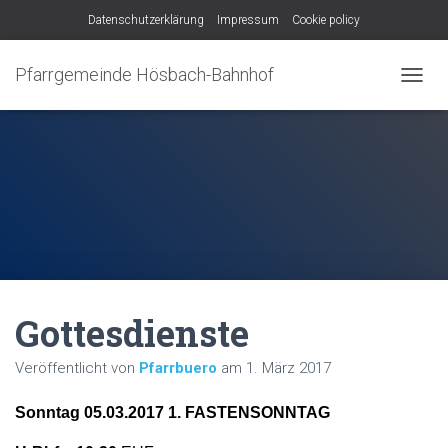
Datenschutzerklärung
Impressum
Cookie policy
Pfarrgemeinde Hösbach-Bahnhof
N
A
V
I
G
A
T
I
O
N
U
M
Gottesdienste
S
C
H
Veröffentlicht von
Pfarrbuero
am
1. März 2017
A
L
Sonntag 05.03.2017 1. FASTENSONNTAG
T
E