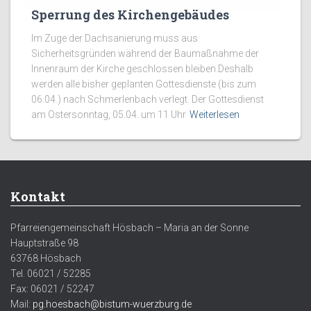
Sperrung des Kirchengebäudes
Im Zuge der Dachsanierung muss aus
Sicherheitsgründen während der Baumaßnahme der
Innenraum der Kirche geschlossen bleiben.Deshalb
werden alle bisher geplanten Gottesdienste (bis zum
06.04.) nach Schmerlenbach verlegt. Der Gottesdienst
am Ostersonntag, 05.04. um 11 Uhr
Weiterlesen
Kontakt
Pfarreiengemeinschaft Hösbach – Maria an der Sonne
Hauptstraße 98
63768 Hösbach
Tel. 06021 / 52285
Fax: 06021 / 52247
Mail:
pg.hoesbach@bistum-wuerzburg.de