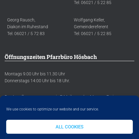
Tel: 06021 / 5 22 85
Georg Rausch,
Wolfgang Keller,
Diakon im Ruhestand
Gemeindereferent
Tel: 06021 / 5 72 83
Tel: 06021 / 5 22 85
Öffnungszeiten Pfarrbüro Hösbach
Montags 9.00 Uhr bis 11.30 Uhr
Donnerstags 14:00 Uhr bis 18 Uhr.
Der Anrufbeantworter sowie E-Mails werden Montag-Freitag
regelmäßig abgehört/abgerufen.
We use cookies to optimize our website and our service.
ALL COOKIES
DATENSCHUTZERKLÄRUNG
IMPRESSUM
COOKIE POLICY