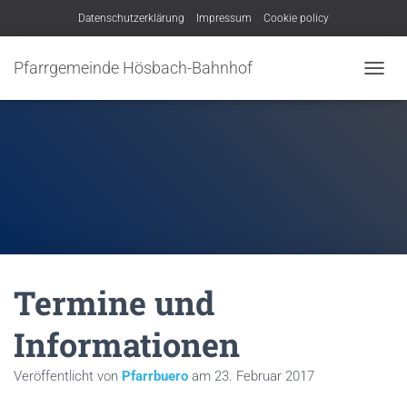
Datenschutzerklärung
Impressum
Cookie policy
Pfarrgemeinde Hösbach-Bahnhof
N
A
V
I
G
A
T
I
O
N
U
M
Termine und
S
C
H
Informationen
A
L
Veröffentlicht von
Pfarrbuero
am
23. Februar 2017
T
E