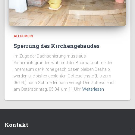
ALLGEMEIN
Sperrung des Kirchengebäudes
Im Zuge der Dachsanierung muss aus
Sicherheitsgründen während der Baumaßnahme der
Innenraum der Kirche geschlossen bleiben.Deshalb
werden alle bisher geplanten Gottesdienste (bis zum
06.04.) nach Schmerlenbach verlegt. Der Gottesdienst
am Ostersonntag, 05.04. um 11 Uhr
Weiterlesen
Kontakt