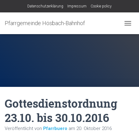
Datenschutzerklärung
Impressum
Cookie policy
Pfarrgemeinde Hösbach-Bahnhof
N
A
V
I
G
A
T
I
O
N
U
M
Gottesdienstordnung
S
C
H
23.10. bis 30.10.2016
A
L
Veröffentlicht von
Pfarrbuero
am
20. Oktober 2016
T
E