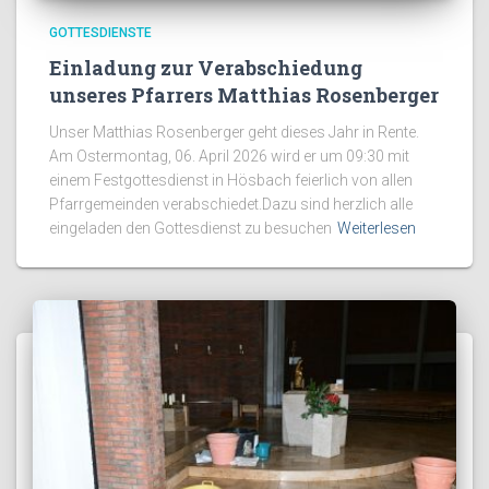
GOTTESDIENSTE
Einladung zur Verabschiedung
unseres Pfarrers Matthias Rosenberger
Unser Matthias Rosenberger geht dieses Jahr in Rente.
Am Ostermontag, 06. April 2026 wird er um 09:30 mit
einem Festgottesdienst in Hösbach feierlich von allen
Pfarrgemeinden verabschiedet.Dazu sind herzlich alle
eingeladen den Gottesdienst zu besuchen
Weiterlesen