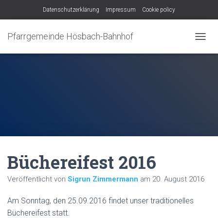
Datenschutzerklärung
Impressum
Cookie policy
Pfarrgemeinde Hösbach-Bahnhof
N
A
V
I
G
A
T
I
O
N
U
M
Büchereifest 2016
S
C
H
Veröffentlicht von
Sigrun Zimmermann
am
20. August 2016
A
L
Am Sonntag, den 25.09.2016 findet unser traditionelles
T
E
Büchereifest statt.