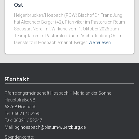
Ost
Heigenbrücken/Hösbach (POW) Bischof Dr. Franz Jung
hat Alexander Berger (42), Pfarrvikar im Pastoralen Raum
Spessart Nord, mit Wirkung vom 1. Oktober 2026 zum
Teampfarrer im Pastoralen Raum Aschaffenburg Ost mit
Dienstsitz in Hösbach ernannt. Berger
Weiterlesen
Kontakt
Pfarreiengemeinschaft Hösbach – Maria an der Sonne
Hauptstraße 98
63768 Hösbach
Tel. 06021 / 52285
Fax: 06021 / 52247
Mail:
pg.hoesbach@bistum-wuerzburg.de
Spendenkonto: